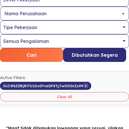
Nama Perusahaan
Cari
Dibutuhkan Segera
Active Filters:
×
Skill:
RkZDRjRiYU1Gc0YveDF4YjJwOG5nZz09
Clear All
"Maaf tidak ditemukan lowongan yang sesuai, silakan