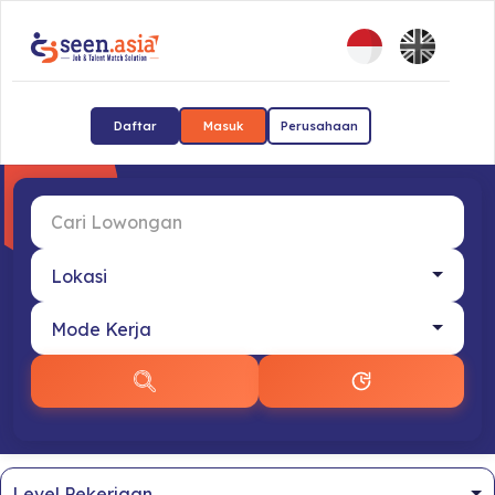
Daftar
Masuk
Perusahaan