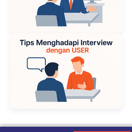
Ketentuan Penggunaan
|
Kebijakan Privasi
|
Tentang Kami