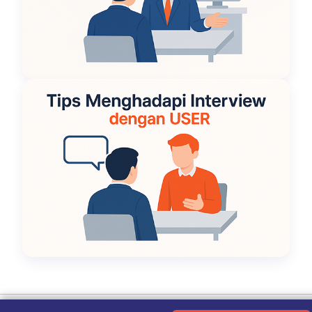
Ketentuan Penggunaan
|
Kebijakan Privasi
|
Tentang Kami