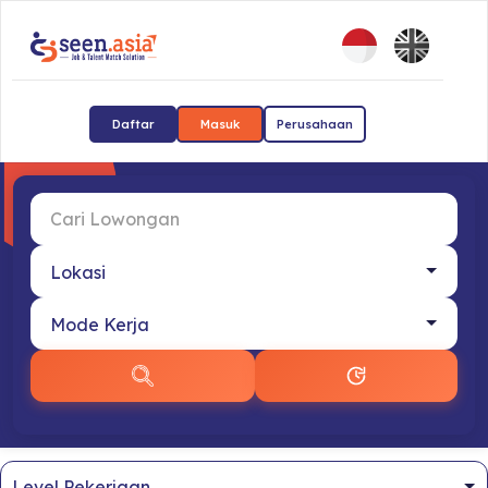
Daftar
Masuk
Perusahaan