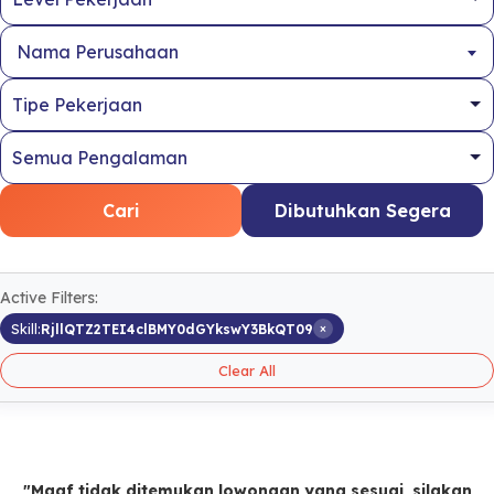
Nama Perusahaan
Cari
Dibutuhkan Segera
Active Filters:
×
Skill:
RjllQTZ2TEI4clBMY0dGYkswY3BkQT09
Clear All
"Maaf tidak ditemukan lowongan yang sesuai, silakan