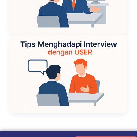
Ketentuan Penggunaan
|
Kebijakan Privasi
|
Tentang Kami