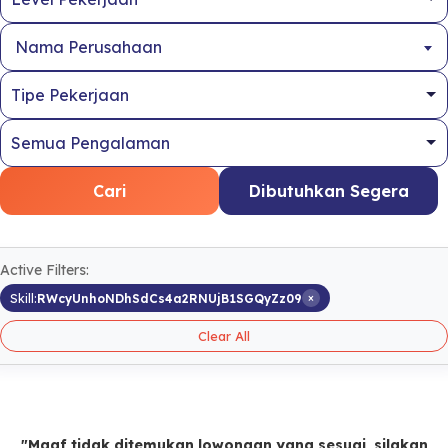
Nama Perusahaan
Cari
Dibutuhkan Segera
Active Filters:
×
Skill:
RWcyUnhoNDhSdCs4a2RNUjB1SGQyZz09
Clear All
"Maaf tidak ditemukan lowongan yang sesuai, silakan