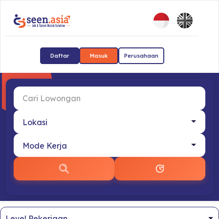
Daftar
Masuk
Perusahaan