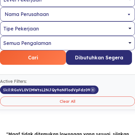
Nama Perusahaan
Cari
Dibutuhkan Segera
Active Filters:
×
Skill:
RGxVL0VIMWtsL2NJQy9aNFlodVpFdz09
Clear All
"Maaf tidak ditemukan lowongan yang sesuai, silakan