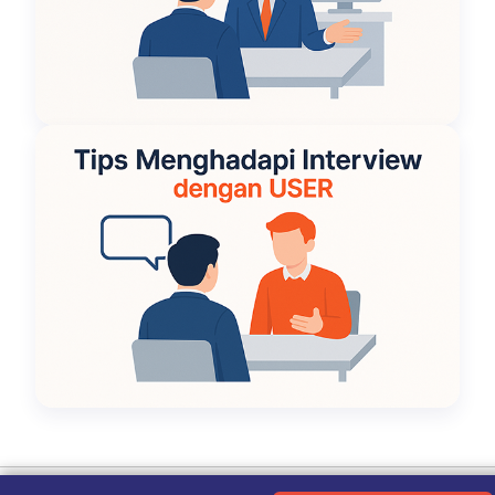
Ketentuan Penggunaan
|
Kebijakan Privasi
|
Tentang Kami