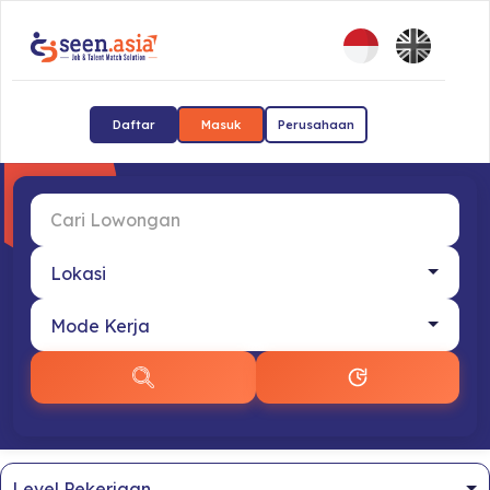
Daftar
Masuk
Perusahaan