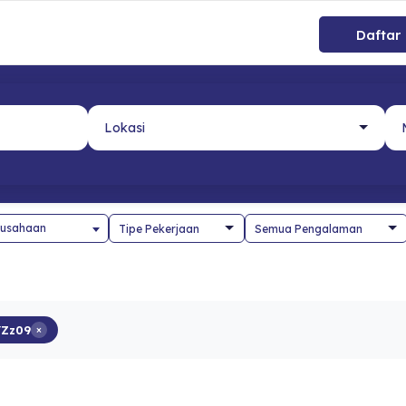
Daftar
usahaan
Zz09
×