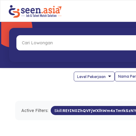
Nama Per
Active Filters:
Skill:
REtIN0ZhQVFjWXlhWm4xTmtkSzNY