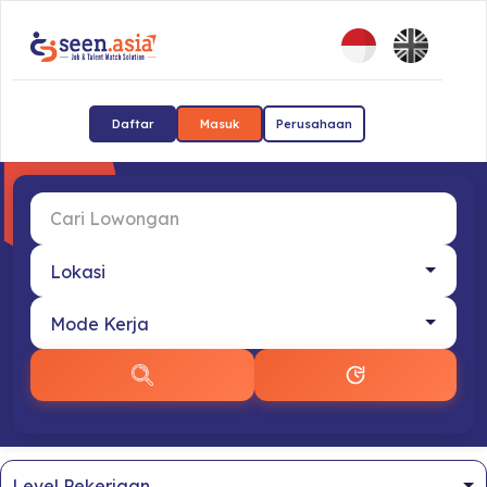
Daftar
Masuk
Perusahaan