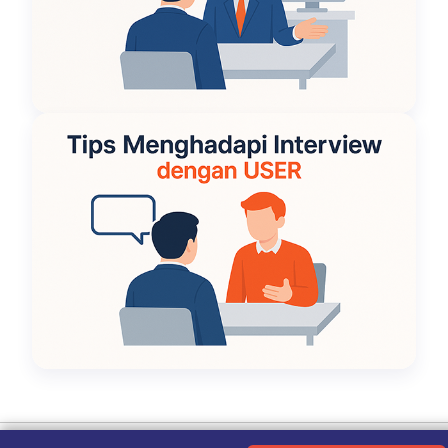
Ketentuan Penggunaan
|
Kebijakan Privasi
|
Tentang Kami