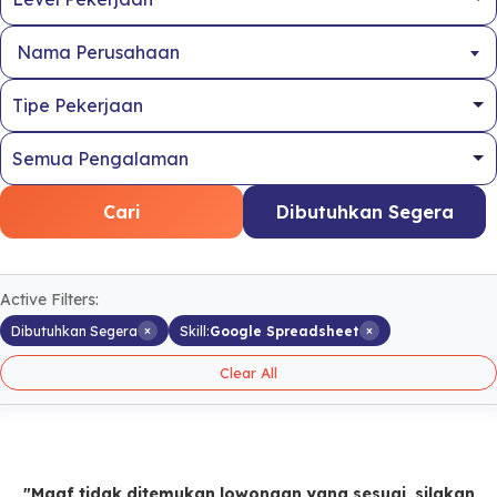
Nama Perusahaan
Cari
Dibutuhkan Segera
Active Filters:
×
×
Dibutuhkan Segera
Skill:
Google Spreadsheet
Clear All
"Maaf tidak ditemukan lowongan yang sesuai, silakan