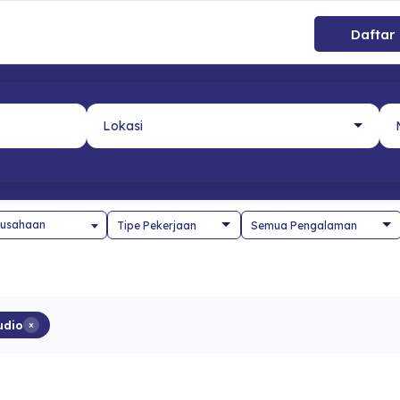
Daftar
usahaan
udio
×