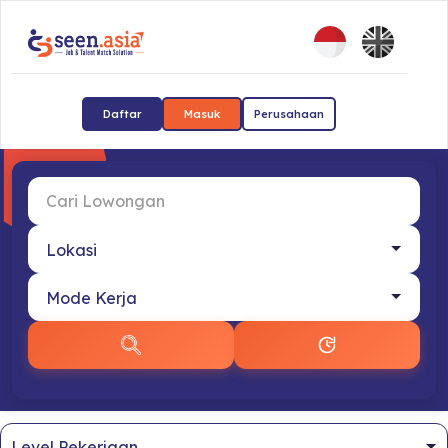
Daftar
Masuk
Perusahaan