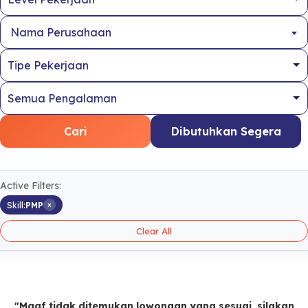
Nama Perusahaan
Cari
Dibutuhkan Segera
Active Filters:
×
Skill:
PMP
Clear All
"Maaf tidak ditemukan lowongan yang sesuai, silakan