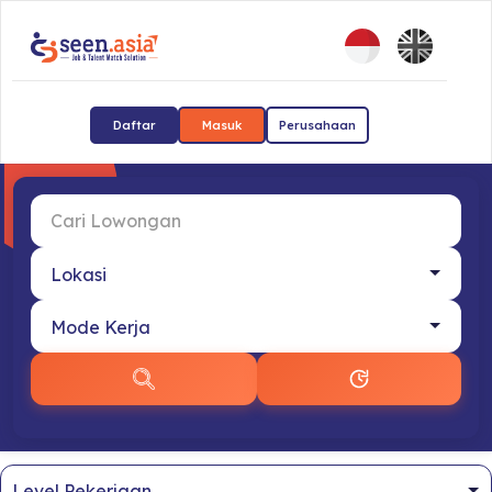
Daftar
Masuk
Perusahaan