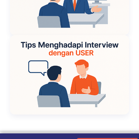
Ketentuan Penggunaan
|
Kebijakan Privasi
|
Tentang Kami