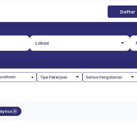
Daftar
usahaan
lytics
×