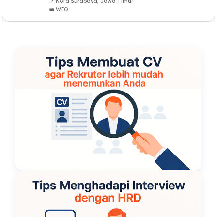
📍 Kota Surabaya, Jawa Timur
💼 WFO