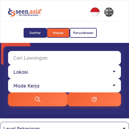
Daftar
Masuk
Perusahaan