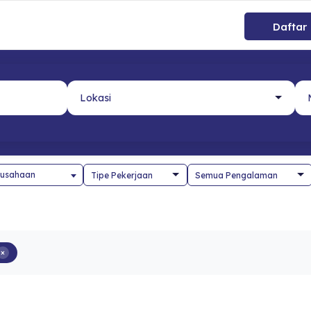
Daftar
usahaan
×