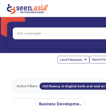
Nama Per
Active Filters:
Skill:
fluency in English both oral and wr
Business Development (Entertainment Industry)