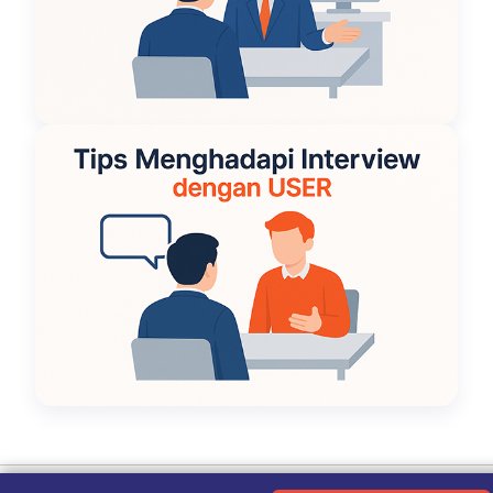
Ketentuan Penggunaan
|
Kebijakan Privasi
|
Tentang Kami