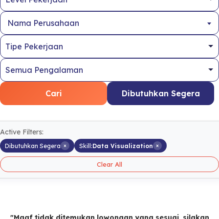
Nama Perusahaan
Cari
Dibutuhkan Segera
Active Filters:
×
×
Dibutuhkan Segera
Skill:
Data Visualization
Clear All
"Maaf tidak ditemukan lowongan yang sesuai, silakan