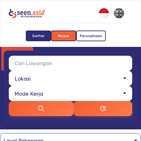
Daftar
Masuk
Perusahaan