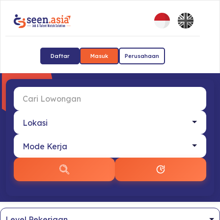
Daftar
Masuk
Perusahaan