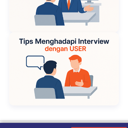
Ketentuan Penggunaan
|
Kebijakan Privasi
|
Tentang Kami