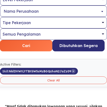
Nama Perusahaan
Cari
Dibutuhkan Segera
Active Filters:
×
Skill:
NklDVWtLYTBtSW5sMzBGQzhoN2JaZz09
Clear All
"Maaf tidak ditemukan lowongan yang sesuai, silakan