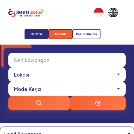
Daftar
Masuk
Perusahaan