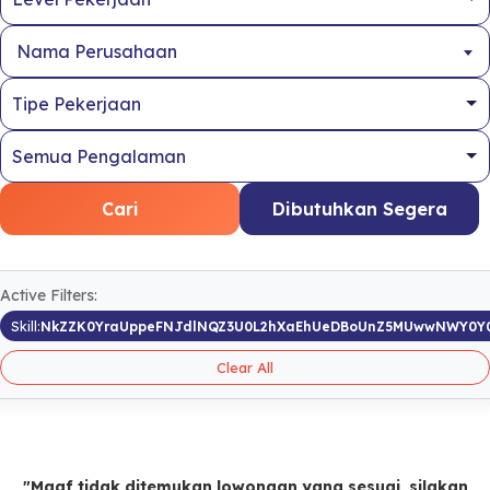
Nama Perusahaan
Cari
Dibutuhkan Segera
Active Filters:
Skill:
NkZZK0YraUppeFNJdlNQZ3U0L2hXaEhUeDBoUnZ5MUwwNWY0Y
Clear All
"Maaf tidak ditemukan lowongan yang sesuai, silakan