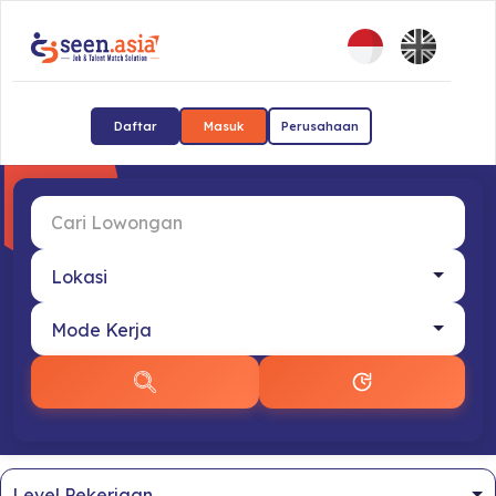
Daftar
Masuk
Perusahaan