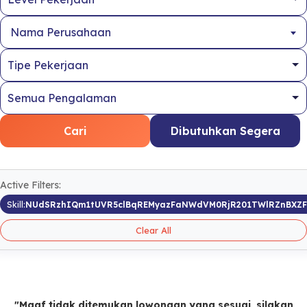
Nama Perusahaan
Cari
Dibutuhkan Segera
Active Filters:
Skill:
NUdSRzhIQm1tUVR5clBqREMyazFaNWdVM0RjR201TWlRZnBXZ
Clear All
"Maaf tidak ditemukan lowongan yang sesuai, silakan