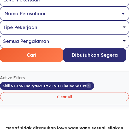
Nama Perusahaan
Cari
Dibutuhkan Segera
Active Filters:
×
Skill:
NTJpNFBoTytNZCtMVTNUTFl4UndSdz09
Clear All
"Maaf tidak ditemukan lowongan yang sesuai, silakan