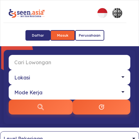
Daftar
Masuk
Perusahaan