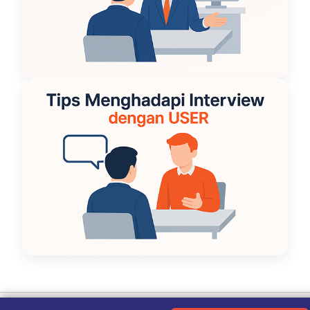
Ketentuan Penggunaan
|
Kebijakan Privasi
|
Tentang Kami