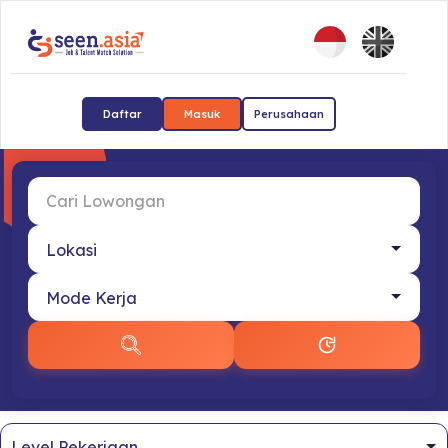
Daftar
Masuk
Perusahaan