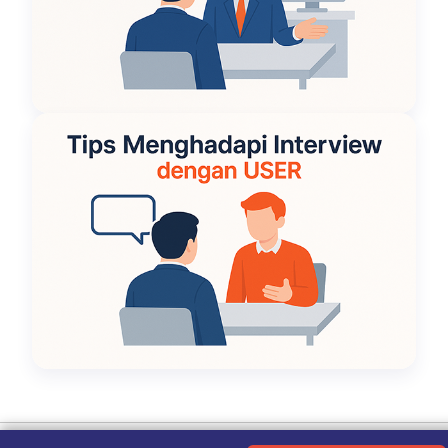
Ketentuan Penggunaan
|
Kebijakan Privasi
|
Tentang Kami