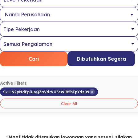
Nama Perusahaan
Cari
Dibutuhkan Segera
Active Filters:
×
Skill:
N2pNdEplUnQ3aVdrVU5sWlB5bFpYdz09
Clear All
"Maaf tidak ditemukan lowongan yang sesuai, silakan