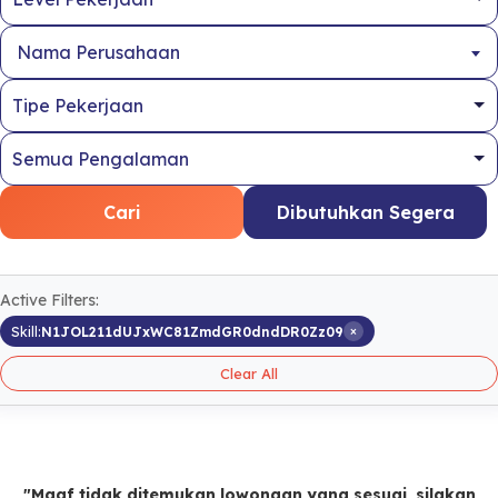
Nama Perusahaan
Cari
Dibutuhkan Segera
Active Filters:
×
Skill:
N1JOL211dUJxWC81ZmdGR0dndDR0Zz09
Clear All
"Maaf tidak ditemukan lowongan yang sesuai, silakan