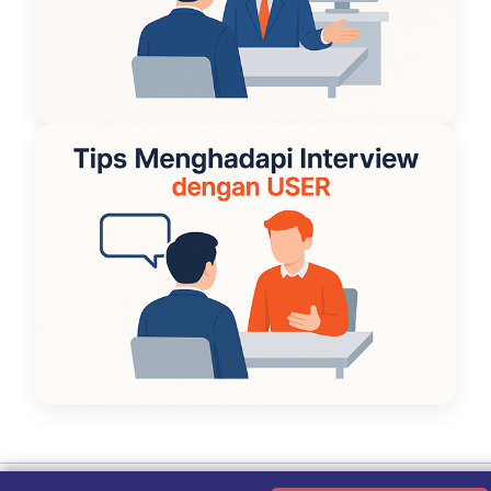
Ketentuan Penggunaan
|
Kebijakan Privasi
|
Tentang Kami