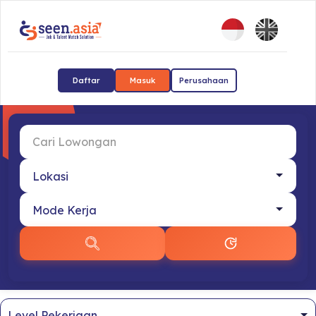
Daftar
Masuk
Perusahaan