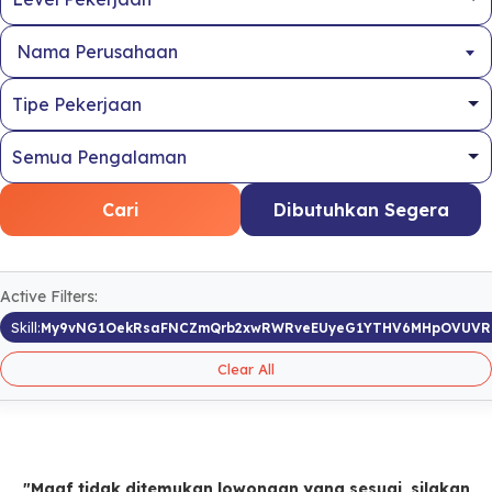
Nama Perusahaan
Cari
Dibutuhkan Segera
Active Filters:
Skill:
My9vNG1OekRsaFNCZmQrb2xwRWRveEUyeG1YTHV6MHpOVUV
Clear All
"Maaf tidak ditemukan lowongan yang sesuai, silakan