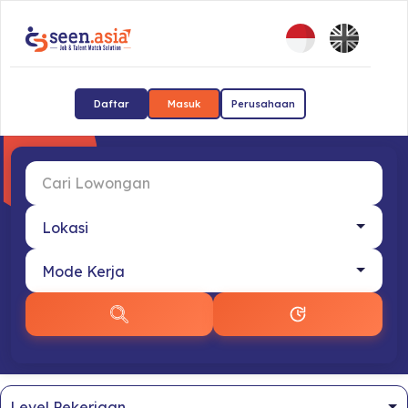
Daftar
Masuk
Perusahaan