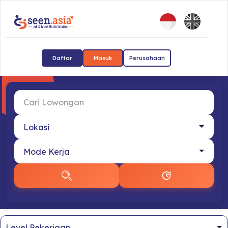
Daftar
Masuk
Perusahaan