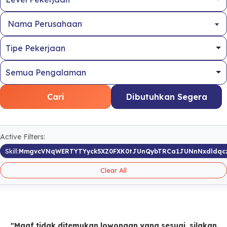
Nama Perusahaan
Cari
Dibutuhkan Segera
Active Filters:
Skill:
MmgvcVNqWERTYTYyck5XZ0FXK0tJUnQybTRCa1JUNnNxdldqc
Clear All
"Maaf tidak ditemukan lowongan yang sesuai, silakan