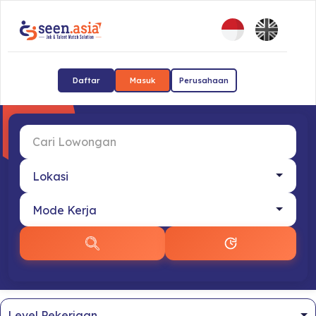
Daftar
Masuk
Perusahaan