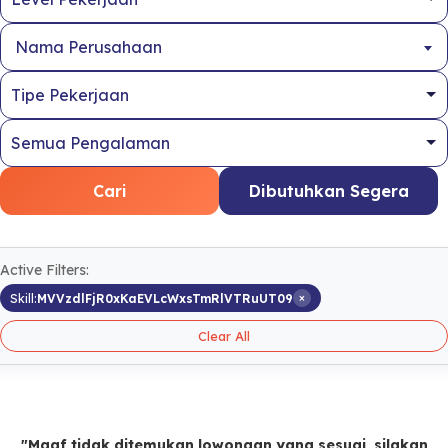
Nama Perusahaan
Cari
Dibutuhkan Segera
Active Filters:
×
Skill:
MVVzdlFjR0xKaEVLcWxsTmRlVTRuUT09
Clear All
"Maaf tidak ditemukan lowongan yang sesuai, silakan