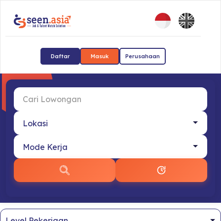
Daftar
Masuk
Perusahaan