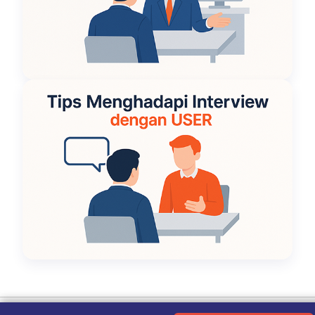
Ketentuan Penggunaan
|
Kebijakan Privasi
|
Tentang Kami