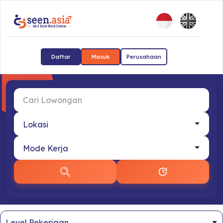
Daftar
Masuk
Perusahaan