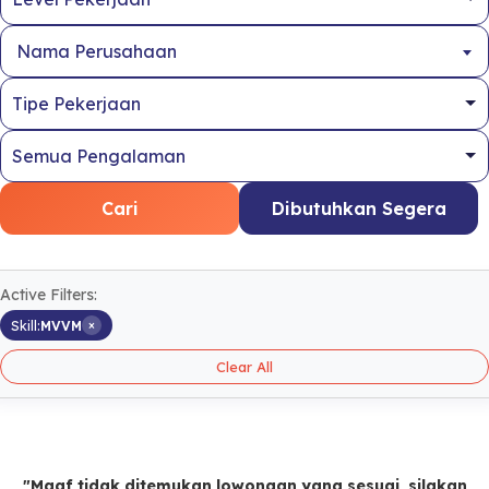
Nama Perusahaan
Cari
Dibutuhkan Segera
Active Filters:
×
Skill:
MVVM
Clear All
"Maaf tidak ditemukan lowongan yang sesuai, silakan