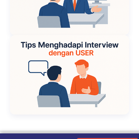
Ketentuan Penggunaan
|
Kebijakan Privasi
|
Tentang Kami