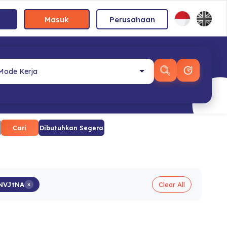
Masuk
Perusahaan
Cari
Dibutuhkan Segera
NVJtNA
×
Clear All