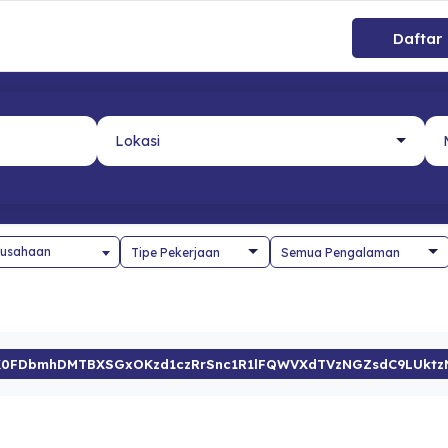
Daftar
usahaan
K0FDbmhDMTBXSGxOKzd1czRrSnc1R1lFQWVXdTVzNGZsdC9LUktz