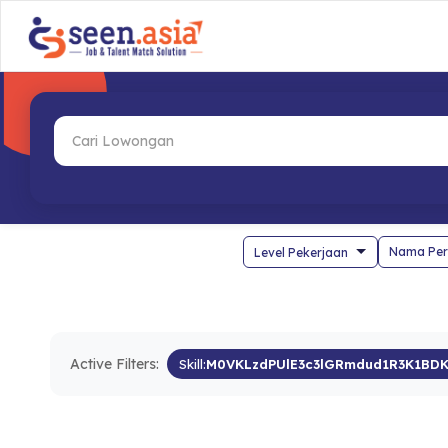
Nama Per
Active Filters:
Skill:
M0VKLzdPUlE3c3lGRmdud1R3K1BD