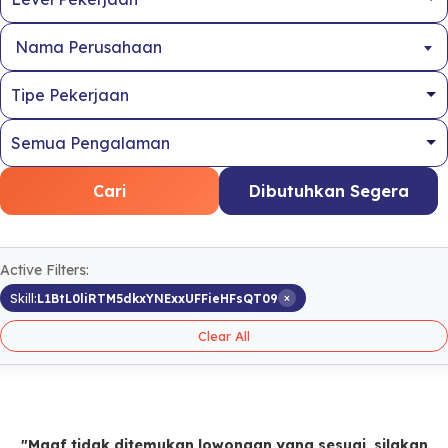
Nama Perusahaan
Cari
Dibutuhkan Segera
Active Filters:
×
Skill:
L1BtL0liRTM5dkxYNExxUFFieHFsQT09
Clear All
"Maaf tidak ditemukan lowongan yang sesuai, silakan