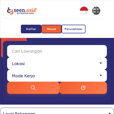
Daftar
Masuk
Perusahaan