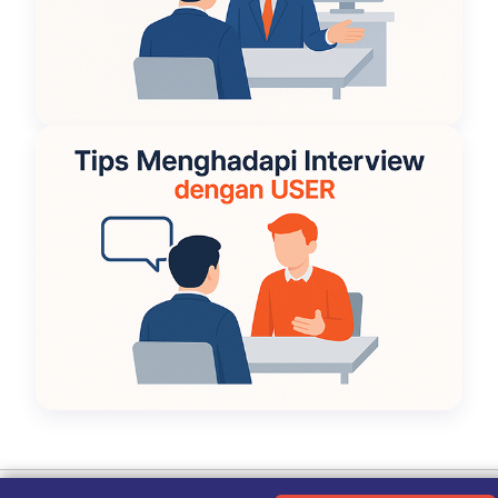
Ketentuan Penggunaan
|
Kebijakan Privasi
|
Tentang Kami