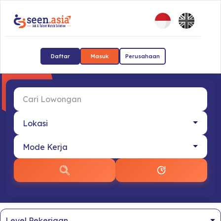
Daftar
Masuk
Perusahaan