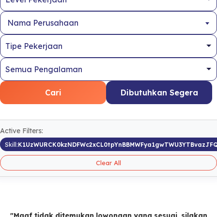
Nama Perusahaan
Cari
Dibutuhkan Segera
Active Filters:
Skill:
K1UzWURCK0kzNDFWc2xCL0tpYnBBMWFya1gwTWU3YTBvazJFQ
Clear All
"Maaf tidak ditemukan lowongan yang sesuai, silakan