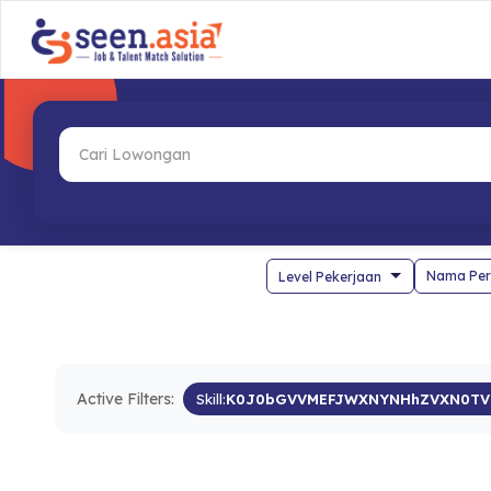
Nama Per
Active Filters:
Skill:
K0J0bGVVMEFJWXNYNHhZVXN0TV