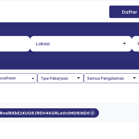
Daftar
usahaan
RnalRXbE1XUGRJRDV4SGRLeVc0MDRiND0
×