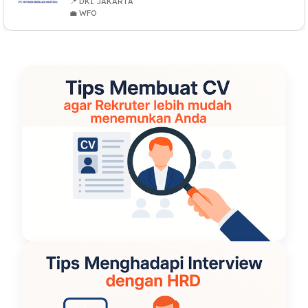
📍 DKI JAKARTA
💼 WFO