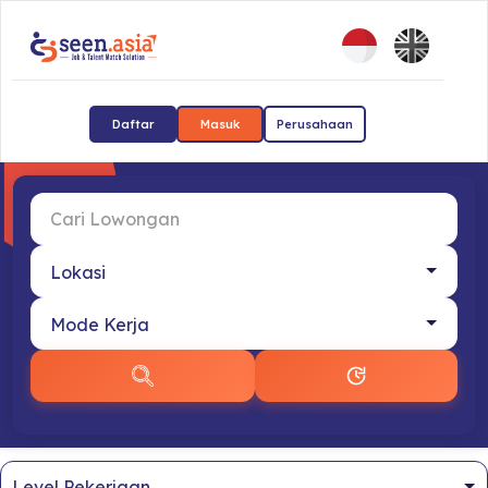
Daftar
Masuk
Perusahaan