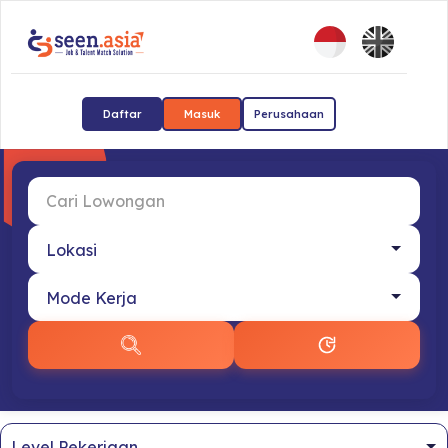
Daftar
Masuk
Perusahaan