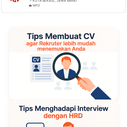
📍 KOTA BEKASI, JAWA BARAT
💼 WFO