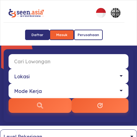
Daftar
Masuk
Perusahaan