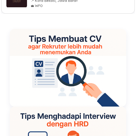
📍 Kota Bekasi, Jawa Barat
💼 WFO