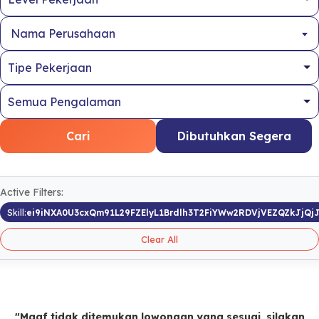
Nama Perusahaan
Cari
Dibutuhkan Segera
Active Filters:
Skill:
ei9iNXA0U3cxQm91L29FZElyL1Brdlh3T2FiYWw2RDVjVEZQZkJjQj
Clear All
"Maaf tidak ditemukan lowongan yang sesuai, silakan