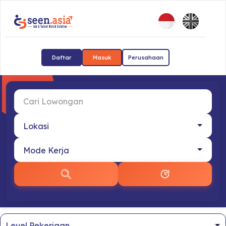
Daftar
Masuk
Perusahaan