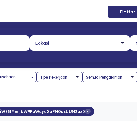
Daftar
usahaan
iWE5lMmljbW9PaWcydXpPM0dsUUN2bz0
×