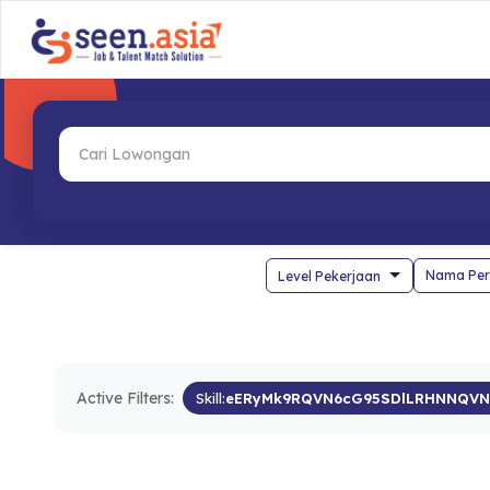
Nama Per
Active Filters:
Skill:
eERyMk9RQVN6cG95SDlLRHNNQVN