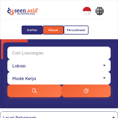
Daftar
Masuk
Perusahaan