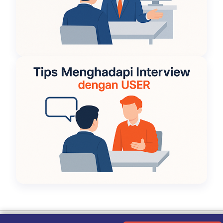
Ketentuan Penggunaan
|
Kebijakan Privasi
|
Tentang Kami