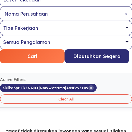
Nama Perusahaan
Cari
Dibutuhkan Segera
Active Filters:
×
Skill:
d3pHTkZNQ0JjNmVwVzNmajArNEcvZz09
Clear All
"Maaf tidak ditemukan lowongan yang sesuai, silakan