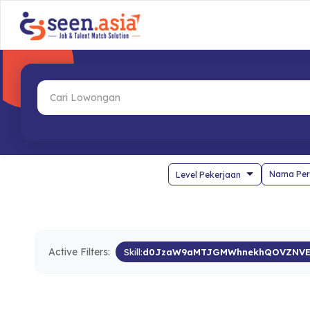
Nama Per
Active Filters:
Skill:
d0JzaW9aMTJGMWhnekhQOVZNVE