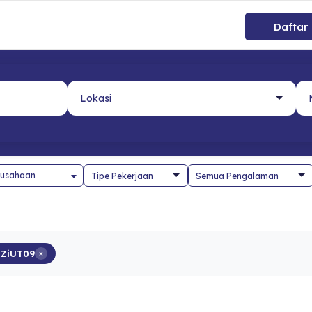
Daftar
usahaan
ZiUT09
×