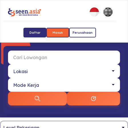
Daftar
Masuk
Perusahaan