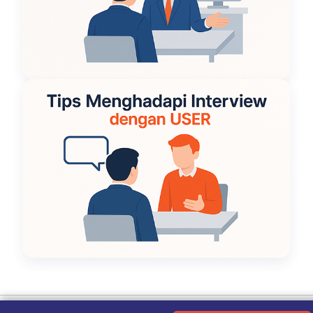
Ketentuan Penggunaan
|
Kebijakan Privasi
|
Tentang Kami