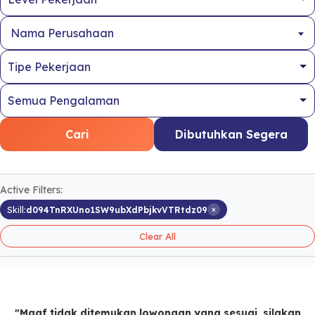
Nama Perusahaan
Cari
Dibutuhkan Segera
Active Filters:
×
Skill:
d094TnRXUno1SW9ubXdPbjkvVTRtdz09
Clear All
"Maaf tidak ditemukan lowongan yang sesuai, silakan