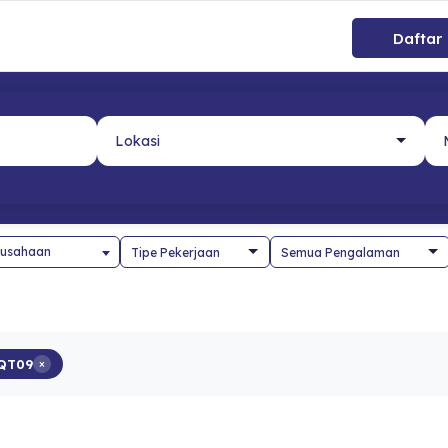
Daftar
usahaan
QT09
×