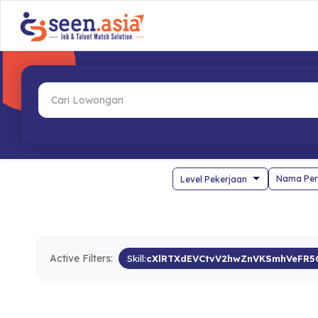
Nama Per
Active Filters:
Skill:
cXlRTXdEVCtvV2hwZnVKSmhVeFR5