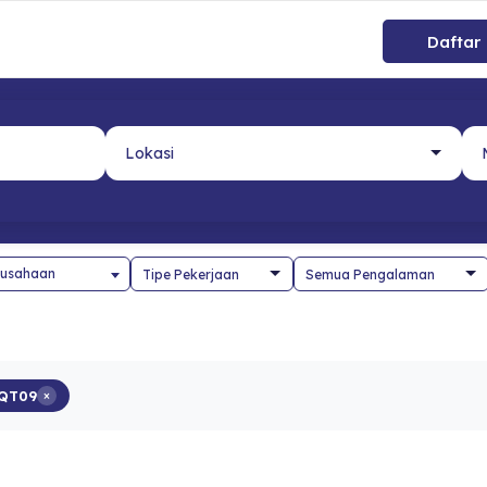
Daftar
usahaan
QT09
×