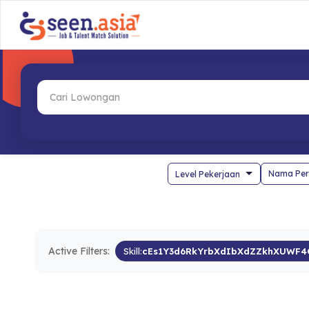
Nama Per
Active Filters:
Skill:
cEs1Y3d6RkYrbXdIbXdZZkhXUWF4