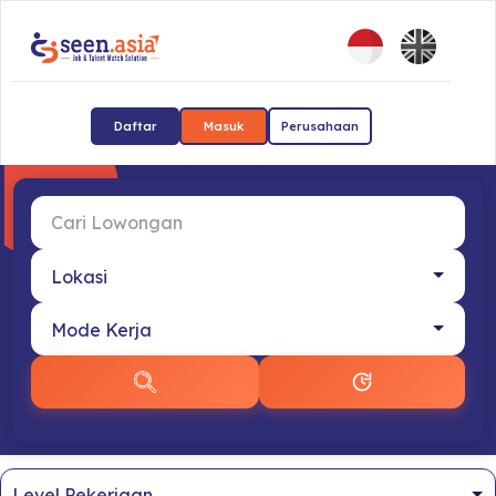
Daftar
Masuk
Perusahaan