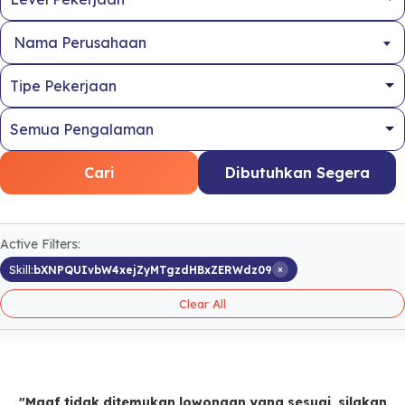
Nama Perusahaan
Cari
Dibutuhkan Segera
Active Filters:
×
Skill:
bXNPQUIvbW4xejZyMTgzdHBxZERWdz09
Clear All
"Maaf tidak ditemukan lowongan yang sesuai, silakan