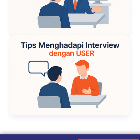
Ketentuan Penggunaan
|
Kebijakan Privasi
|
Tentang Kami