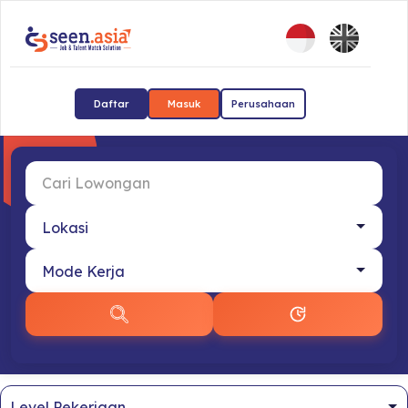
Daftar
Masuk
Perusahaan