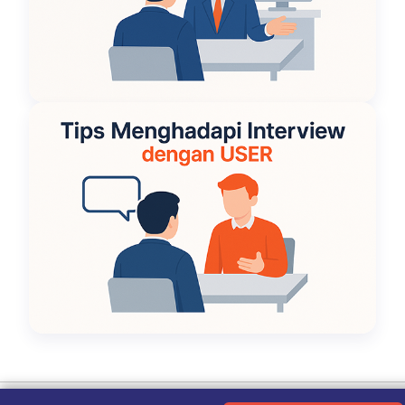
Ketentuan Penggunaan
|
Kebijakan Privasi
|
Tentang Kami