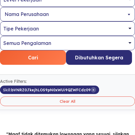
Nama Perusahaan
Cari
Dibutuhkan Segera
Active Filters:
×
Skill:
bVNRZ0JkejhLOS9pN0xWUi9QZWFCdz09
Clear All
"Maaf tidak ditemukan lowongan yang sesuai, silakan