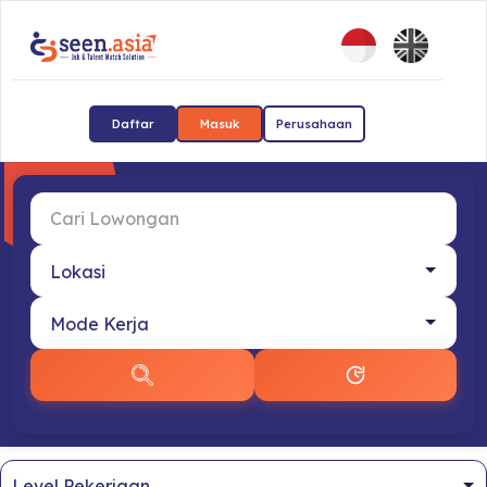
Daftar
Masuk
Perusahaan