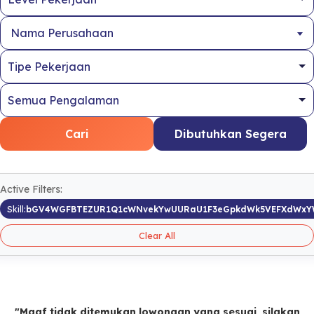
Nama Perusahaan
Cari
Dibutuhkan Segera
Active Filters:
Skill:
bGV4WGFBTEZUR1Q1cWNvekYwUURaU1F3eGpkdWk5VEFXdWx
Clear All
"Maaf tidak ditemukan lowongan yang sesuai, silakan