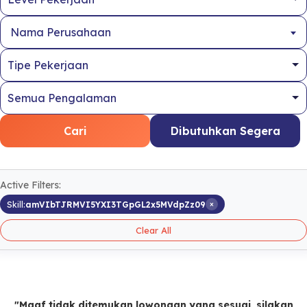
Nama Perusahaan
Cari
Dibutuhkan Segera
Active Filters:
×
Skill:
amVIbTJRMVI5YXI3TGpGL2x5MVdpZz09
Clear All
"Maaf tidak ditemukan lowongan yang sesuai, silakan