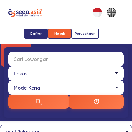
Daftar
Masuk
Perusahaan