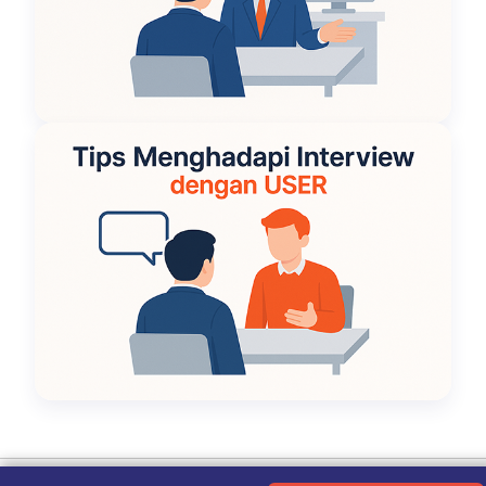
Ketentuan Penggunaan
|
Kebijakan Privasi
|
Tentang Kami