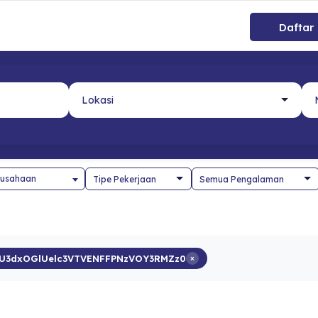
Daftar
usahaan
U3dxOGlUelc3VTVENFFPNzVOY3RMZz0
×