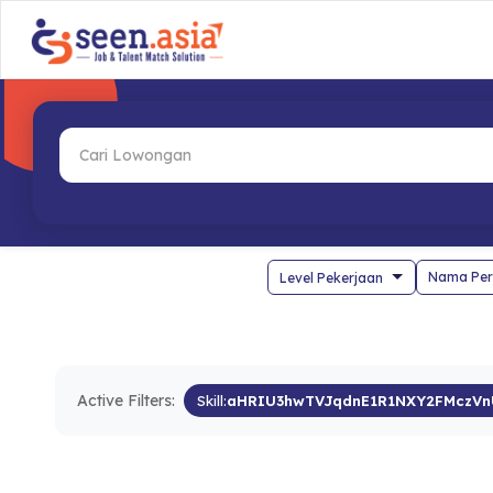
Nama Per
Active Filters:
Skill:
aHRIU3hwTVJqdnE1R1NXY2FMczVn