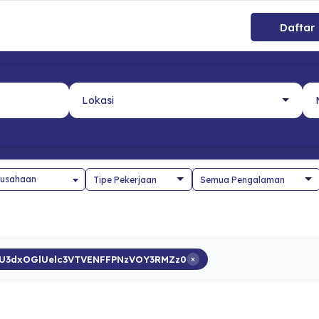
Daftar
usahaan
U3dxOGlUelc3VTVENFFPNzVOY3RMZz0
×