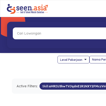
Nama Per
Active Filters:
Skill:
aHRIU3hwTVJqdnE1R1NXY2FMczVn