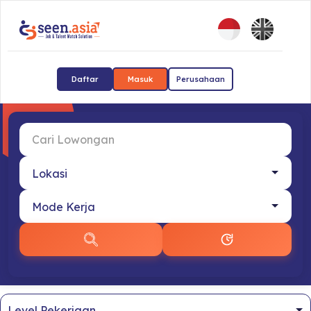
Daftar
Masuk
Perusahaan