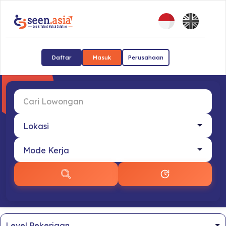
Daftar
Masuk
Perusahaan