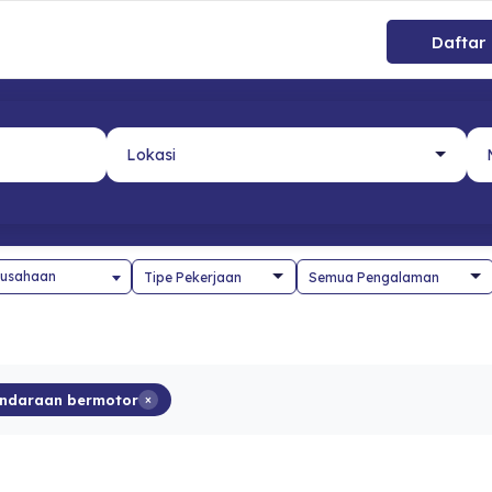
Daftar
usahaan
endaraan bermotor
×