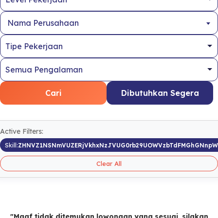
Nama Perusahaan
Cari
Dibutuhkan Segera
Active Filters:
Skill:
ZHNVZ1NSNmVUZERjVkhxNzJVUG0rb29UOWVzbTdFMGhGNnpW
Clear All
"Maaf tidak ditemukan lowongan yang sesuai, silakan