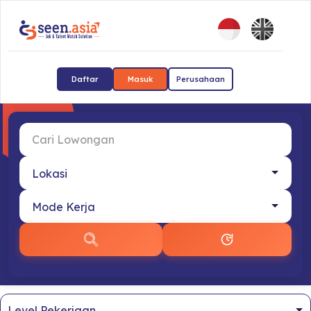
Daftar
Masuk
Perusahaan