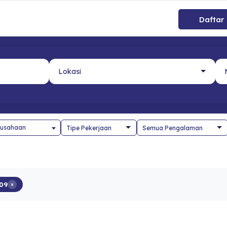
Daftar
usahaan
09
×