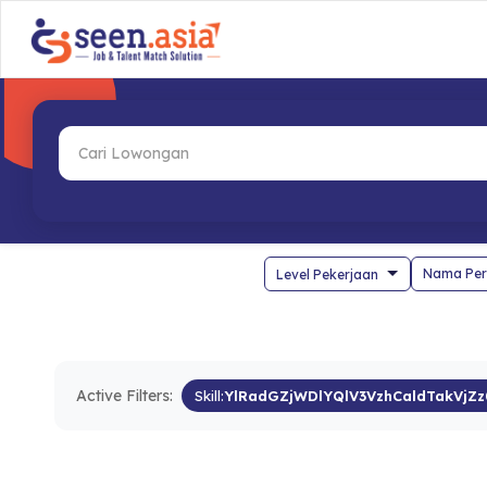
Nama Per
Active Filters:
Skill:
YlRadGZjWDlYQlV3VzhCaldTakVjZz