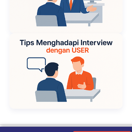
Ketentuan Penggunaan
|
Kebijakan Privasi
|
Tentang Kami