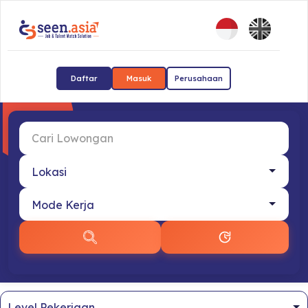
Daftar
Masuk
Perusahaan