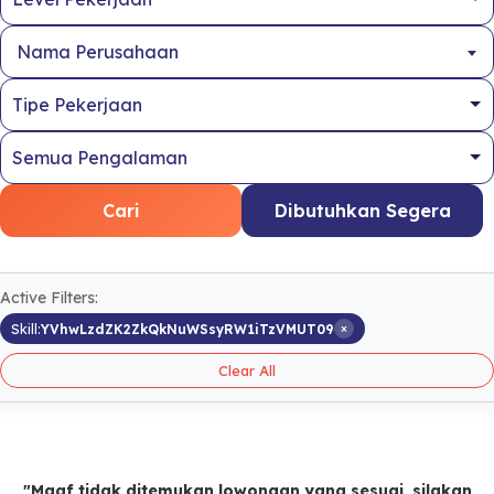
Nama Perusahaan
Cari
Dibutuhkan Segera
Active Filters:
×
Skill:
YVhwLzdZK2ZkQkNuWSsyRW1iTzVMUT09
Clear All
"Maaf tidak ditemukan lowongan yang sesuai, silakan